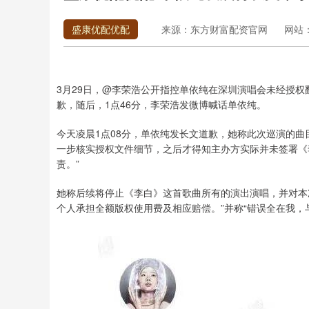
盛康优配优配
来源：东方财富配资官网
网站
3月29日，@李荣浩公开指控单依纯在深圳演唱会未经授权
歉，随后，1点46分，李荣浩发微博喊话单依纯。
今天凌晨1点08分，单依纯发长文道歉，她称此次巡演的
一步核实授权文件细节，之后才得知主办方实际并未签署《李
责。”
她称后续将停止《李白》这首歌曲所有的演出演唱，并对本
个人承担全额版权使用费及相应赔偿。”并称“错误全在我，