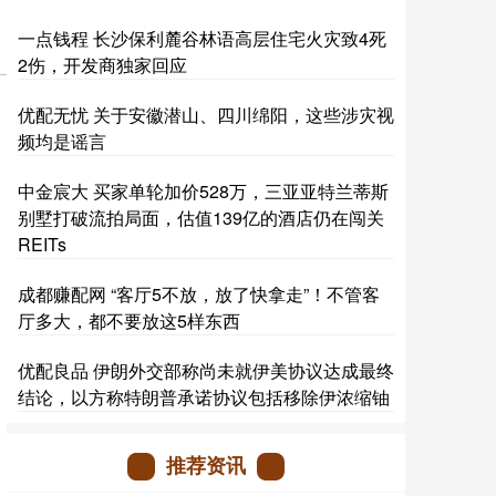
一点钱程 长沙保利麓谷林语高层住宅火灾致4死
2伤，开发商独家回应
优配无忧 关于安徽潜山、四川绵阳，这些涉灾视
频均是谣言
中金宸大 买家单轮加价528万，三亚亚特兰蒂斯
别墅打破流拍局面，估值139亿的酒店仍在闯关
REITs
成都赚配网 “客厅5不放，放了快拿走”！不管客
厅多大，都不要放这5样东西
优配良品 伊朗外交部称尚未就伊美协议达成最终
结论，以方称特朗普承诺协议包括移除伊浓缩铀
推荐资讯