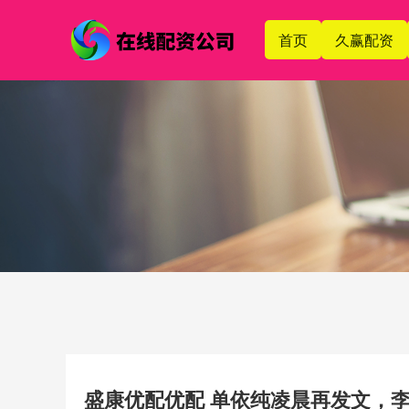
首页
久赢配资
盛康优配优配 单依纯凌晨再发文，