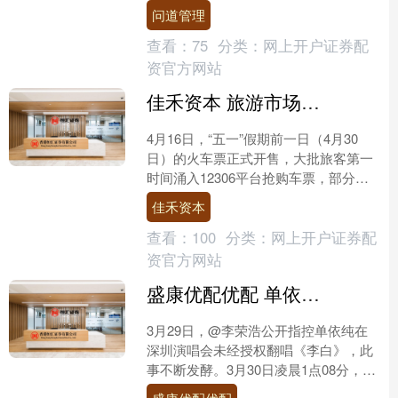
会非常任理事国席位竞选，力求自2027
问道管理
年起担任该职务。瓦....
查看：
75
分类：
网上开户证券配
资官方网站
佳禾资本 旅游市场活力强劲 “五一”假期火车票预售火爆
4月16日，“五一”假期前一日（4月30
日）的火车票正式开售，大批旅客第一
时间涌入12306平台抢购车票，部分热
门线路与时段出现“一票难求”，热门车
佳禾资本
次、重点区间....
查看：
100
分类：
网上开户证券配
资官方网站
盛康优配优配 单依纯凌晨再发文，李荣浩回应授权争议
3月29日，@李荣浩公开指控单依纯在
深圳演唱会未经授权翻唱《李白》，此
事不断发酵。3月30日凌晨1点08分，单
依纯发文道歉，随后，1点46分，李荣