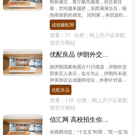
刚装修完，客厅敞亮通透，但住着住
着，空间越来越挤，东西满满当当，很
热闹很挤的感觉。 回到家，本想放松，
却总被杂物影响心情～ 而有一些人家，
成都赚配网
家里极简少物，目光所及....
查看：
71
分类：
网上开户证券配
资官方网站
优配良品 伊朗外交部称尚未就伊美协议达成最终结论，以方称特朗普承诺协议包括移除伊浓缩铀
据伊朗国家电视台11日报道，伊朗外交
部发言人表示，迄今为止，伊朗尚未就
伊美协议达成最终结论，外界针对该协
议传出的说法均为猜测，相关事宜尚未
优配良品
敲定。伊朗外交部发言人....
查看：
119
分类：
网上开户证券配
资官方网站
信汇网 高校招生你问我答 | 哪些“双一流”高校参与扩招？重点投向哪些领域？
央视网消息：“十五五”时期，“双一流”高