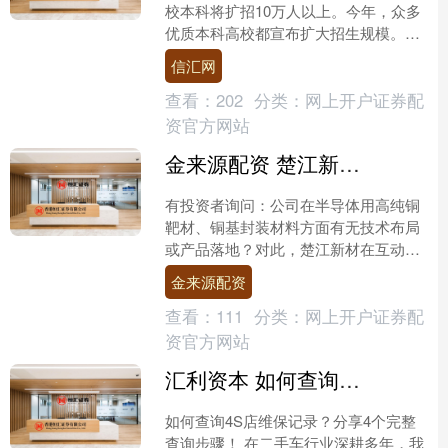
校本科将扩招10万人以上。今年，众多
优质本科高校都宣布扩大招生规模。很
多考生和家长关心都有哪些高校参与扩
信汇网
招？将扩充多大规....
查看：
202
分类：
网上开户证券配
资官方网站
金来源配资 楚江新材：公司暂未开发铜靶材产品
有投资者询问：公司在半导体用高纯铜
靶材、铜基封装材料方面有无技术布局
或产品落地？对此，楚江新材在互动平
台回复：公司暂未开发铜靶材产品，公
金来源配资
司精密铜及铜合金带箔材产....
查看：
111
分类：
网上开户证券配
资官方网站
汇利资本 如何查询4S店维保记录？分享4个完整查询步骤！
如何查询4S店维保记录？分享4个完整
查询步骤！ 在二手车行业深耕多年，我