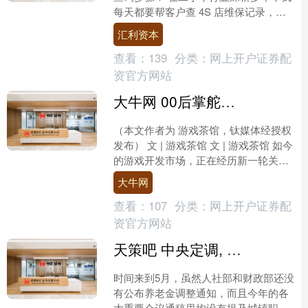
每天都要帮客户查 4S 店维保记录，见
过太多因为忽略这一步吃亏的案例。有
汇利资本
的车商把调表车当....
查看：
139
分类：
网上开户证券配
资官方网站
大牛网 00后掌舵，量产百万日活爆款的黑马团队是怎么炼成的
（本文作者为 游戏茶馆，钛媒体经授权
发布） 文 | 游戏茶馆 文 | 游戏茶馆 如今
的游戏开发市场，正在经历新一轮关键
变革。 尤其是在全球化的UGC（用户生
大牛网
成内....
查看：
107
分类：
网上开户证券配
资官方网站
天策吧 中央定调, 养老金通知5月会公布吗? 1960年前生退休人员多涨钱?
时间来到5月，虽然人社部和财政部还没
有公布养老金调整通知，而且今年的各
大重要会议通稿里均没有提及城镇职工