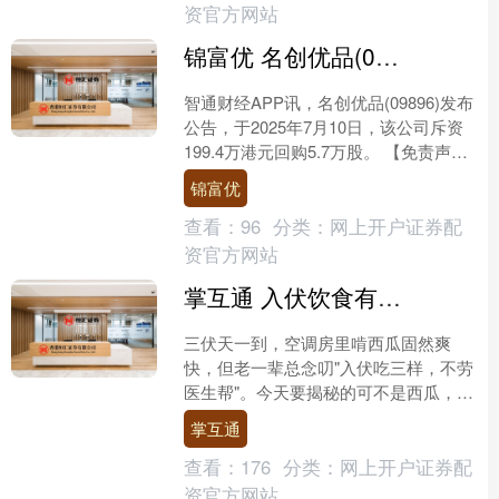
资官方网站
锦富优 名创优品(09896)7月10日斥资1994万港元回购57万股
智通财经APP讯，名创优品(09896)发布
公告，于2025年7月10日，该公司斥资
199.4万港元回购5.7万股。 【免责声
明】本文仅代表作者本人观点，与和
锦富优
讯....
查看：
96
分类：
网上开户证券配
资官方网站
掌互通 入伏饮食有讲究！这3样食材比西瓜更养人，全家吃了少生病_苦瓜_鱼腥草_鲍鱼
三伏天一到，空调房里啃西瓜固然爽
快，但老一辈总念叨"入伏吃三样，不劳
医生帮"。今天要揭秘的可不是西瓜，而
是三位低调的"伏天养生冠军"——鱼腥
掌互通
草、黄皮果和苦瓜。别....
查看：
176
分类：
网上开户证券配
资官方网站