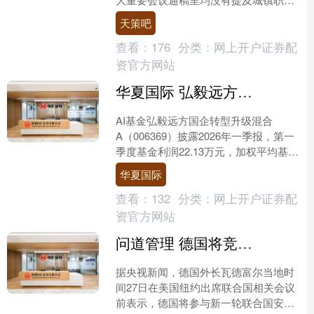
基本养老金的调整，但在此前的中央重
天策吧
磅文件明确基本养老金的....
查看：
176
分类：
网上开户证券配
资官方网站
华夏国际 弘毅远方国企转型升级混合A：2026年第一季度利润22.13万元 净值增长率0.13%
AI基金弘毅远方国企转型升级混合
A（006369）披露2026年一季报，第一
季度基金利润22.13万元，加权平均基金
份额本期利润0.0137元。报告期内，基
华夏国际
金净....
查看：
132
分类：
网上开户证券配
资官方网站
问道管理 德国将竞选联合国安理会非常任理事国席位
据央视新闻，德国外长瓦德富尔当地时
间27日在美国纽约出席联合国相关会议
前表示，德国将参与新一轮联合国安理