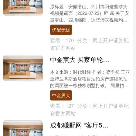
原标题：安徽潜山、四川绵阳这些涉灾
视频是谣言（2026·07·23）辟 谣 关于安
徽潜山、四川绵阳，这些涉灾视频均是
谣言 详情：近期，网络上出现“潜山暴
优配无忧
雨致人死....
查看：
170
分类：
网上开户证券配
资官方网站
中金宸大 买家单轮加价528万，三亚亚特兰蒂斯别墅打破流拍局面，估值139亿的酒店仍在闯关REITs
本文来源：时代财经 作者：梁争誉 三亚
亚特兰蒂斯酒店项目法拍房产连续流拍
的局面被一栋独栋别墅打破。 阿里拍卖
平台显示，近日，亚特兰蒂斯酒店项⽬
中金辰大
（⼆期）一套建筑面....
查看：
127
分类：
网上开户证券配
资官方网站
成都赚配网 “客厅5不放，放了快拿走”！不管客厅多大，都不要放这5样东西