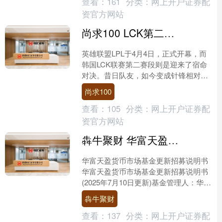
查看：
161
分类：
网上开户证券配
资官方网站
尚求100 LCK第二赛段：领先不会打比赛，5000不是劣势，T1翻盘成功横扫BRO
英雄联盟LPL于4月4日，正式开幕，而
韩国LCK联赛第二赛段则是迎来了宿命
对决。昔日队友，如今变成针锋相对的
对手！各路豪强，都在对MSI的入选，
尚求100
展开殊死拼杀。 ....
查看：
105
分类：
网上开户证券配
资官方网站
犇牛聚财 华富天盈货币市场基金更新招募说明书
华富天盈货币市场基金更新招募说明书
华富天盈货币市场基金更新招募说明书
(2025年7月10日更新)基金管理人：华富
基金管理有限公司基金托管人：兴业银
犇牛聚财
行股份有限公司....
查看：
137
分类：
网上开户证券配