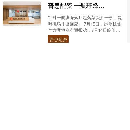
普患配资 一航班降落后起落架受损无法正常滑出跑道，昆明机场回应
针对一航班降落后起落架受损一事，昆
明机场作出回应。 7月15日，昆明机场
官方微博发布通报称，7月14日晚间，
缅甸国家航空仰光飞往昆明的UB805航
普患配资
班落地昆明长水....
查看：
214
分类：
网上开户证券配
资官方网站
牛弘配资 中电港龙虎榜现深股通身影 营业部博弈激烈
7月15日盘后数据显示，中电港因日涨
幅偏离值达到7%登上龙虎榜。买卖双方
前五席位合计金额达1.32亿元和1.14亿
元，呈现多空激烈博弈态势。 买入金额
牛弘配资
最大的前五....
查看：
98
分类：
网上开户证券配
资官方网站