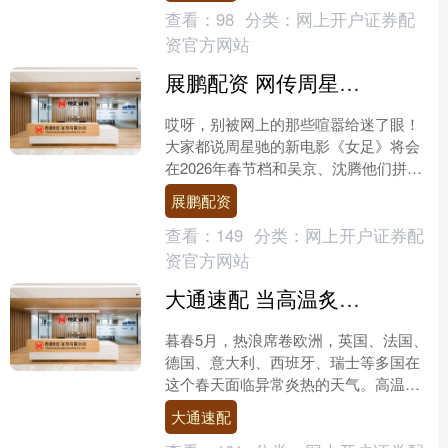
查看：
98
分类：
网上开户证券配
资官方网站
展鹏配资 网传周星驰来了，对决张艺谋吴京，新片火力全开，63岁再救港片
哎呀，别被网上的那些喧嚣给迷了眼！
大家都说周星驰的新电影《女足》将会
在2026年春节档和吴京、沈腾他们拼个
你死我活，听上去真是热血沸腾啊！可
展鹏配资
其实，官方早就澄清过....
查看：
149
分类：
网上开户证券配
资官方网站
大通速配 当高温炙烤全球之际, 联合国这项决议正尝试改变追问气候治理责任的方式
暮春5月，热浪席卷欧洲，英国、法国、
德国、意大利、西班牙、瑞士等多国在
这个春天面临异常炎热的天气。高温威
胁的不仅是欧洲，近日，全球多地出现
大通速配
异常高温天气，刷新历史....