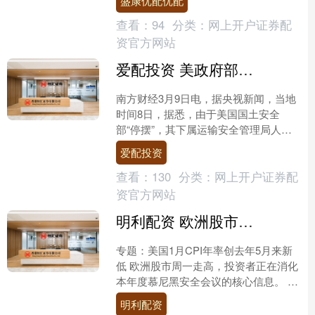
盛康优配优配
浩发微博喊话单....
查看：
94
分类：
网上开户证券配
资官方网站
爱配投资 美政府部门“停摆” 部分机场安检排长队
南方财经3月9日电，据央视新闻，当地
时间8日，据悉，由于美国国土安全
部“停摆”，其下属运输安全管理局人员
缺勤人数增加，美国新奥尔良、休斯敦
爱配投资
的国际机场当天出现安检....
查看：
130
分类：
网上开户证券配
资官方网站
明利配资 欧洲股市小幅走高 软件商达索系统暴跌8%
专题：美国1月CPI年率创去年5月来新
低 欧洲股市周一走高，投资者正在消化
本年度慕尼黑安全会议的核心信息。 欧
洲泛欧斯托克 600 指数上涨 0.2%，区
明利配资
域内主....