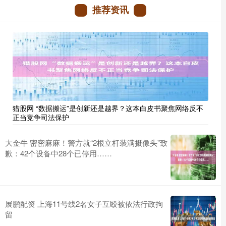
推荐资讯
猎股网 “数据搬运”是创新还是越界？这本白皮书聚焦网络反不
正当竞争司法保护
大金牛 密密麻麻！警方就“2根立杆装满摄像头”致
歉：42个设备中28个已停用……
展鹏配资 上海11号线2名女子互殴被依法行政拘
留