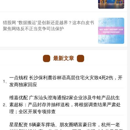
猎股网 “数据搬运”是创新还是越界？这本白皮书
聚焦网络反不正当竞争司法保护
最新文章
一点钱程 长沙保利麓谷林语高层住宅火灾致4死2伤，开
1、
发商独家回应
维嘉优配 广东汕头澄海通报2家企业涉及牛蛙产品抗生
素超标：产品封存并抽样送检，将根据调查结果严肃处
2、
理；全区开展专项排查
星星配资 5辆豪车撑场、朋友圈晒富豪日常，杭州一老