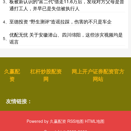
板被新认识的“富二代”借走11.6万后，发现对方父母是普
3、
通打工人，并早已是失信被执行人
至德投资 “野生测评”造谣拉踩，伤害的不只是车企
4、
优配无忧 关于安徽潜山、四川绵阳，这些涉灾视频均是
5、
谣言
久赢配
杠杆炒股配资
网上开户证券配资官方
资
网
网站
友情链接：
Powered by
久赢配资
RSS地图
HTML地图