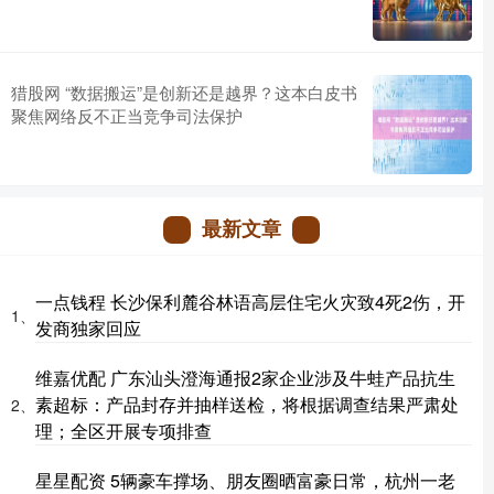
猎股网 “数据搬运”是创新还是越界？这本白皮书
聚焦网络反不正当竞争司法保护
最新文章
一点钱程 长沙保利麓谷林语高层住宅火灾致4死2伤，开
1、
发商独家回应
维嘉优配 广东汕头澄海通报2家企业涉及牛蛙产品抗生
素超标：产品封存并抽样送检，将根据调查结果严肃处
2、
理；全区开展专项排查
星星配资 5辆豪车撑场、朋友圈晒富豪日常，杭州一老