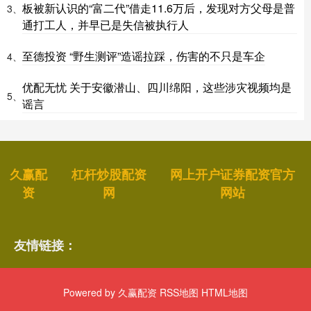
板被新认识的“富二代”借走11.6万后，发现对方父母是普
3、
通打工人，并早已是失信被执行人
至德投资 “野生测评”造谣拉踩，伤害的不只是车企
4、
优配无忧 关于安徽潜山、四川绵阳，这些涉灾视频均是
5、
谣言
久赢配
杠杆炒股配资
网上开户证券配资官方
资
网
网站
友情链接：
Powered by
久赢配资
RSS地图
HTML地图